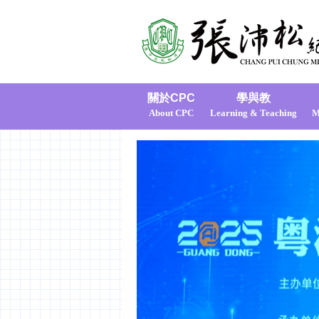
關於CPC
學與教
About CPC
Learning & Teaching
M