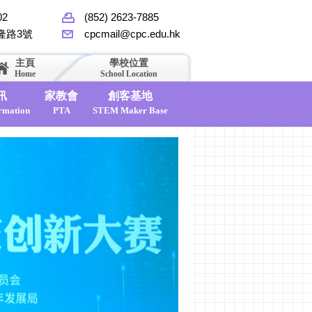
02
(852) 2623-7885
隆路3號
cpcmail@cpc.edu.hk
主頁
學校位置
Home
School Location
訊
家教會
創客基地
rmation
PTA
STEM Maker Base