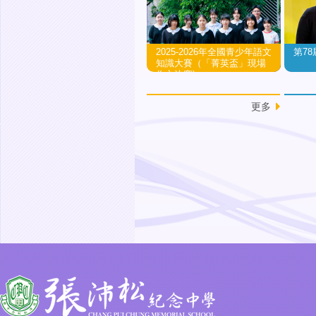
2025-2026年全國青少年語文
第7
知識大賽（「菁英盃」現場
作文決賽)
西貢區家長教師會聯會
更多
「2025中學巡禮」暨學校
開放日
行政長官卓越教學獎
2024/2025