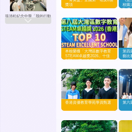
獎項
校園大
許禮
張沛松紀念中學「我的行動
承諾」<校園記者>我的校
園影片製作
本校榮獲「大灣區數字教育
第四
STEAM卓越獎2026」十佳
藝比
STEAM學校殊榮！
2026-2027年度 中一入學申
請
香港資優教育學苑學員甄選
第六
學校起動計劃獎學金頒獎，
共獲10萬港元獎學金