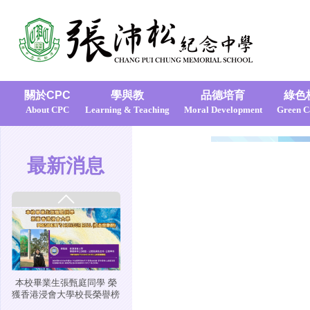
張沛松紀念中學以體驗式教
育激發全人潛能
關於CPC
學與教
品德培育
綠色
About CPC
Learning & Teaching
Moral Development
Green 
最新消息
星島日報 - 張沛松中學出戰
歐洲VEX機械人賽
本校畢業生張甄庭同學 榮
獲香港浸會大學校長榮譽榜