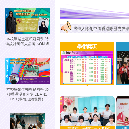
道 揚威世界舞台：張沛松紀念中學VEX機械人隊創中國香港隊歷史佳績
本校畢業生霍穎妍同學 時
装設計師個人品牌 NONoB
學術獎項
本校畢業生郭恩樂同學 榮
獲香港浸會大學 DEANS
LIST(學院成續優異）
「菁英盃」全國第一名及8個
《憲