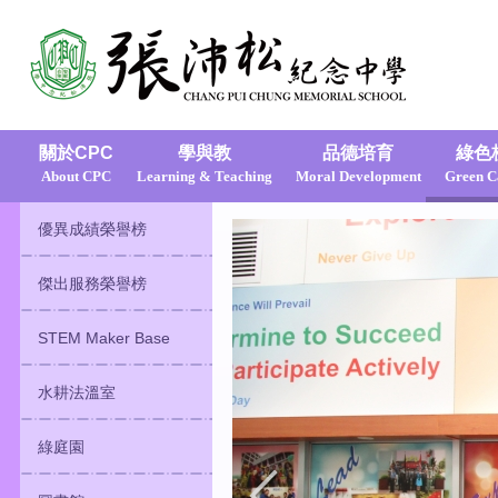
關於CPC
學與教
品德培育
綠色
About CPC
Learning & Teaching
Moral Development
Green 
優異成績榮譽榜
傑出服務榮譽榜
STEM Maker Base
水耕法溫室
綠庭園